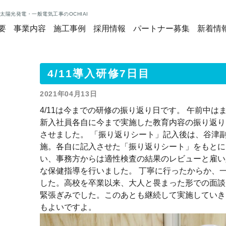
太陽光発電・一般電気工事のOCHIAI
要
事業内容
施工事例
採用情報
パートナー募集
新着情
4/11導入研修7日目
2021年04月13日
4/11は今までの研修の振り返り日です。 午前中
新入社員各自に今まで実施した教育内容の振り返り
させました。 「振り返りシート」記入後は、谷津
施。各自に記入させた「振り返りシート」をもとに
い、事務方からは適性検査の結果のレビューと雇い
な保健指導を行いました。 丁寧に行ったからか、一
した。高校を卒業以来、大人と畏まった形での面談
緊張ぎみでした。このあとも継続して実施していき
もよいですよ。