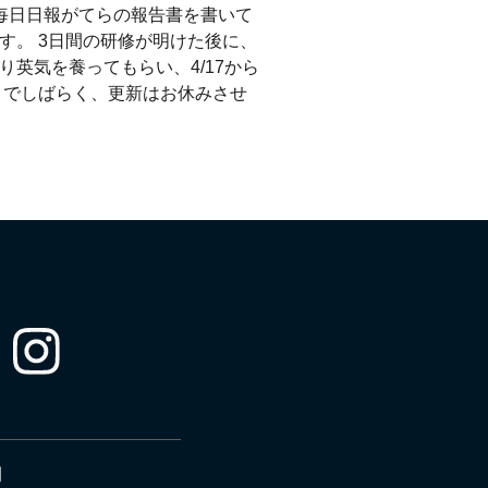
毎日日報がてらの報告書を書いて
す。 3日間の研修が明けた後に、
英気を養ってもらい、4/17から
までしばらく、更新はお休みさせ
例