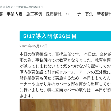
太陽光発電・一般電気工事のOCHIAI
要
事業内容
施工事例
採用情報
パートナー募集
新着情
5/17導入研修26日目
2021年05月17日
本日の教育担当は、富樫主任です。 本日は、全体
雨の為、事務所内での教育となりました。教育車両
が減ってしまわないよう気をつけながら配車してお
庫内教育施設で引き続きルームエアコンの室外機に
所作業教育も併せて実施するため、本日ももちろん
ーナーや曲がり系のカバーを部材庫から出庫してか
に行いました。特に立面カバーの取付は、本日が初
きます。