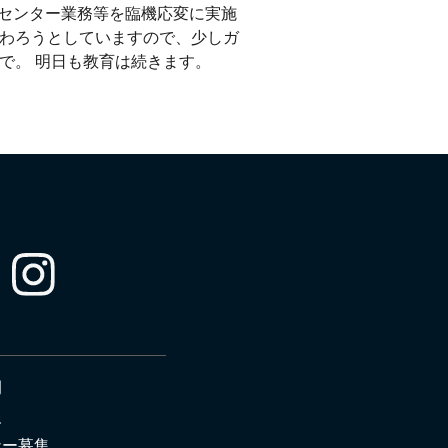
、センター業務等を臨機応変に実施
わろうとしていますので、少しガ
で。 明日も教育は続きます。
例
報
ナー募集