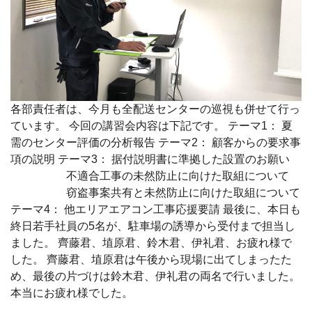
各部責任者は、今月も全配送センターの巡視も併せて行っ
ています。 今回の講習会内容は下記です。 テーマ1： 夏
需のセンター評価の分析報告 テーマ2： 顧客からの要求事
項の説明 テーマ3： 据付説明書に準拠した設置のお願い
不適合工事の未然防止に向けた取組について
窃盗事案共有と未然防止に向けた取組について
テーマ4： 他エリアエアコン工事応援要請 最後に、本日も
終日若手社員の5名が、駐車場の誘導から受付まで担当し
ました。 齊藤君、埴原君、鈴木君、伊礼君、お疲れ様で
した。 齊藤君、埴原君は午後から現場に出てしまったた
め、最後の片づけは鈴木君、伊礼君の両名で行いました。
本当にお疲れ様でした。